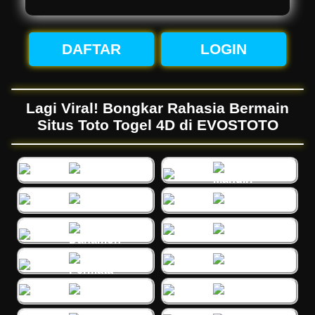
DAFTAR
LOGIN
Lagi Viral! Bongkar Rahasia Bermain
Situs Toto Togel 4D di EVOSTOTO